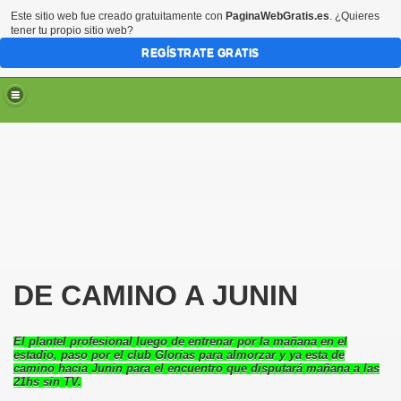
Este sitio web fue creado gratuitamente con
PaginaWebGratis.es
. ¿Quieres
tener tu propio sitio web?
REGÍSTRATE GRATIS
DE CAMINO A JUNIN
El plantel profesional luego de entrenar por la mañana en el
estadio, paso por el club Glorias para almorzar y ya esta de
camino hacia Junin para el encuentro que disputará mañana a las
21hs sin TV.