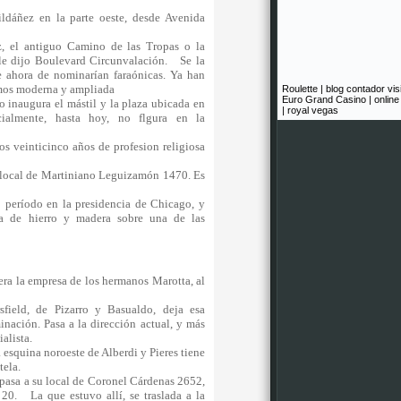
ldáñez en la parte oeste, desde Avenida
, el antiguo Camino de las Tropas o la
le dijo Boulevard Circunvalación. Se la
ue ahora de nominarían faraónicas. Ya han
utamos moderna y ampliada
Roulette
|
blog contador vis
Euro Grand Casino
|
online
inaugura el mástil y la plaza ubicada en
|
royal vegas
ialmente, hasta hoy, no flgura en la
os veinticinco años de profesion religiosa
 local de Martiniano Leguizamón 1470. Es
 período en la presidencia de Chicago, y
a de hierro y madera sobre una de las
era la empresa de los hermanos Marotta, al
field, de Pizarro y Basualdo, deja esa
ación. Pasa a la dirección actual, y más
ialista.
esquina noroeste de Alberdi y Pieres tiene
ntela.
pasa a su local de Coronel Cárdenas 2652,
 20. La que estuvo allí, se traslada a la