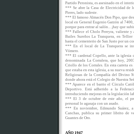
Partido Peronista, es asesinado en el inte
*** Se abre la Casa de Electricidad de l
Pieres, lado sudeste.
*** El famoso Almacén Don Pipo, que des
local en General Eugenio Garzón al 7400,
porque para entrar al salón... ¡hay que su
*** Fallece el Cholo Pereyra, valiente y
Bailes Sureños La Tranquera, en Tellier
hasta el cementerio de San Justo por un c
*** En el local de La Tranquera se inst
Vómero.
*** El cardenal Copello, ante la iglesia 
denominada La Corralera, que hoy, 2003
Criollo de los Corrales. En esta carreta e
que estaba en esta iglesia, a su nueva resid
Religiosas de la Compañía del Divino Ma
donde ahora está el Colegio de Nuestra 
*** Aparece en el barrio el Círculo Cató
Deportivo. Está adherido a la Federaci
introduciendo mejoras en la legislación l
*** El 3 de octubre de este año, el pres
personal lo agasaja con un asado.
*** En noviembre, Edmundo Suárez, a 
Canchas, publica su primer librito de v
Guantes de Oro.
AÑO 1947