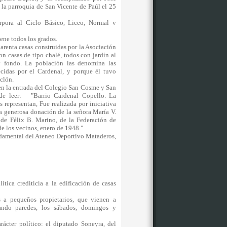
la parroquia de San Vicente de Paúl el 25
rpora al Ciclo Básico, Liceo, Normal v
iene todos los grados.
arenta casas construidas por la Asociación
 casas de tipo chalé, todos con jardín al
 y fondo. La población las denomina las
cidas por el Cardenal, y porque él tuvo
reclón.
en la entrada del Colegio San Cosme y San
de leer: "Barrio Cardenal Copello. La
 representan, Fue realizada por iniciativa
a generosa donación de la señora María V.
 de Félix B. Marino, de la Federación de
de los vecinos, enero de 1948."
ndamental del Ateneo Deportivo Mataderos,
ica crediticia a la edificación de casas
s a pequeños propietarios, que vienen a
ando paredes, los sábados, domingos y
ácter político: el diputado Soneyra, del