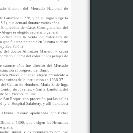
ado director del Mercado Nacional de
e Larrazábal 1278, y en su lugar surge la
S.I.), que actuará durante varios años.
 Empleados de Casas Consignatarias del
Alegre es elegido secretario general.
 Cochón con la venta de materiales de
o que fue una potencia en la zona sudeste
( hoy Eva Perón)
a, del doctor Almanzor Marrero, v causa
ordado el tema del color de los pelajes de
 catorce años fue director del Mercado
ctuación al progreso del Barrio.
lético Nueva Chi cago eligen presidente a
os destinos de la institución en 1936-37.
del Centro de Hombres; María Z. de Ingr,
 Centro de Jóvenes, y Sarita Landolfi, del
 de San Vicente de Paúl.
de San Roque, con procesión por las calles
i y el Hospital Salaberry, y allí bendice a
 Divina Pastora! apadrinada por Esther
Oliden al 1300, que dirigen las Hermanas
os gratis.
 padre Duprat, y es reemplazado por José