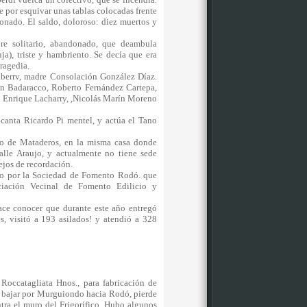
ue por esquivar unas tablas colocadas frente
ionado. El saldo, doloroso: diez muertos y
e solitario, abandonado, que deambula
uja), triste y hambriento. Se decía que era
 tragedia.
laberrv, madre Consolación González Díaz.
an Badaracco, Roberto Fernández Cartepa,
, Enrique Lacharry, ,Nicolás Marín Moreno
canta Ricardo Pi mentel, y actúa el Tano
to de Mataderos, en la misma casa donde
lle Araujo, y actualmente no tiene sede
tejos de recordación.
do por la Sociedad de Fomento Rodó. que
iación Vecinal de Fomento Edilicio y
ace conocer que durante este año entregó
, visitó a 193 asilados! y atendió a 328
 Roccatagliata Hnos., para fabricación de
l bajar por Murguiondo hacia Rodó, pierde
ontra el muro del Frigorífico. Hubo algunos