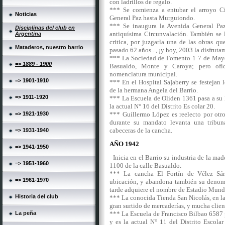
con ladrillos de regalo.
*** Se comienza a entubar el arroyo Ci
Noticias
General Paz hasta Murguiondo.
*** Se inaugura la Avenida General Paz
Disciplinas del club en
antiquísima Circunvalación. También se 
Argentina
critica, por juzgarla una de las obras q
Mataderos, nuestro barrio
pasado 62 años..., ¡y hoy, 2003 la disfr
*** La Sociedad de Fomento 1 7 de Mayo 
=> 1889 - 1900
Basualdo, Monte y Caroya; pero ofic
nomenclatura municipal.
=> 1901-1910
*** En el Hospital Sa]aberry se festejan l
de la hermana Angela del Barrio.
=> 1911-1920
*** La Escuela de Oliden 1361 pasa a su
la actual N° 16 del Distrito Es colar 20.
=> 1921-1930
*** Guillermo López es reelecto por otro
durante su mandato levanta una tribun
cabeceras de la cancha.
=> 1931-1940
AÑO 1942
=> 1941-1950
Inicia en el Barrio su industria de la mad
=> 1951-1960
1100 de la calle Basualdo.
*** La cancha El Fortín de Vélez Sárs
=> 1961-1970
ubicación, y abandona también su denomin
tarde adquiere el nombre de Estadio Mund
Historia del club
*** La conocida Tienda San Nicolás, en la 
gran surtido de mercaderías, y mucha clie
La peña
*** La Escuela de Francisco Bilbao 6587 
y es la actual N° 11 del Distrito Escolar