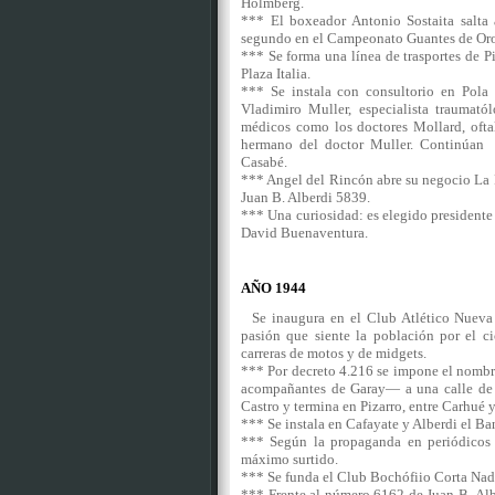
Hólmberg.
*** El boxeador Antonio Sostaita salta
segundo en el Campeonato Guantes de Or
*** Se forma una línea de trasportes de Pi
Plaza Italia.
*** Se instala con consultorio en Pola 
Vladimiro Muller, especialista traumató
médicos como los doctores Mollard, ofta
hermano del doctor Muller. Continúan 
Casabé.
*** Angel del Rincón abre su negocio La 
Juan B. Alberdi 5839.
*** Una curiosidad: es elegido presidente
David Buenaventura.
AÑO 1944
Se inaugura en el Club Atlético Nueva C
pasión que siente la población por el ci
carreras de motos y de midgets.
*** Por decreto 4.216 se impone el nombr
acompañantes de Garay— a una calle de 
Castro y termina en Pizarro, entre Carhu
*** Se instala en Cafayate y Alberdi el B
*** Según la propaganda en periódicos z
máximo surtido.
*** Se funda el Club Bochófiio Corta Nad
*** Frente al número 6162 de Juan B. Albe