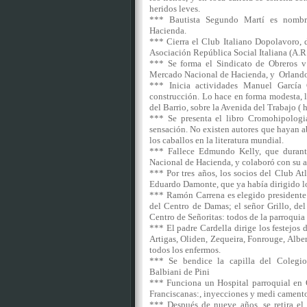
heridos leves.
*** Bautista Segundo Martí es nombr
Hacienda.
*** Cierra el Club Italiano Dopolavoro, d
Asociación República Social Italiana (A.R.
*** Se forma el Sindicato de Obreros v
Mercado Nacional de Hacienda, y Orlando 
*** Inicia actividades Manuel García
construcción. Lo hace en forma modesta, l
del Barrio, sobre la Avenida del Trabajo 
*** Se presenta el libro Cromohipologi
sensación. No existen autores que hayan ab
los caballos en la literatura mundial.
*** Fallece Edmundo Kelly, que durante
Nacional de Hacienda, y colaboró con su a
*** Por tres años, los socios del Club At
Eduardo Damonte, que ya había dirigido l
*** Ramón Carrena es elegido presidente 
del Centro de Damas; el señor Grillo, del
Centro de Señoritas: todos de la parroquia
*** El padre Cardella dirige los festejos 
Artigas, Oliden, Zequeira, Fonrouge, Alberd
todos los enfermos.
*** Se bendice la capilla del Colegio
Balbiani de Pini
*** Funciona un Hospital parroquial en 
Franciscanas:, inyecciones y medi cament
*** Después de nueve años, se retira el