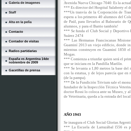
Avenida Nueva Chicago 7040. Es la actua
Galeria de imagenes
*** Es director del Hospital Salaberry el 
***Un tranvía de la Corporación de Trans
Staff
espera a los primeros 40 alumnos del Col
de Paúl, para llevarlos al Balneario de 
Alta en la peña
alumnos, y para el Barrio también!
*** Se funda el Club Social y Deportivo E
Contacto
Suárez 2474
*** Las Hermanas Franciscanas Misioner
Contador de visitas
Guaminí 2013 un viejo edificio, donde inic
mientras construyen en Guaminí 1850 el 
Radios partidarias
Mogas.
*** Comienza a triunfar quien será el prim
España vs Argentina 14de
nobiembre de 2009
que se iniciara en la Pandilla Marilín.
*** Se levanta a 1,80 metros la base del
Gacetillas de prensa
con la estatua, y de lejos parecía que en 
(de la pampa).
*** De la Fundición Trivium sale el monu
fundador de la Inspecclón Técnica Veterin
doctor Rossi lo coloca ante su Museo, y al
de Veterinaria, queda a la entrada del loca
AÑO 1943
Se inaugura el Club Social Glorias Argen
*** La Escuela de Larrazábal l556 es p