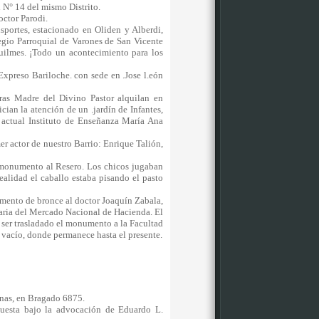
l N° 14 del mismo Distrito.
doctor Parodi.
portes, estacionado en Oliden y Alberdi,
egio Parroquial de Varones de San Vicente
Quilmes. ¡Todo un acontecimiento para los
xpreso Bariloche. con sede en .Jose l.eón
as Madre del Divino Pastor alquilan en
ian la atención de un .jardín de Infantes,
actual Instituto de Enseñanza María Ana
er actor de nuestro Barrio: Enrique Talión,
 monumento al Resero. Los chicos jugaban
realidad el caballo estaba pisando el pasto
mento de bronce al doctor Joaquín Zabala,
aria del Mercado Nacional de Hacienda. El
 ser trasladado el monumento a la Facultad
l vacío, donde permanece hasta el presente.
tinas, en Bragado 6875.
uesta bajo la advocación de Eduardo L.