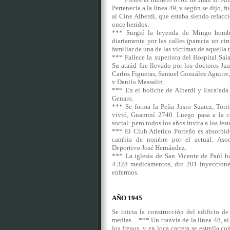
Pertenecía a la línea 49, v según se dijo, f
al Cine Alberdi, que estaba siendo refacc
once heridos.
*** Surgió la leyenda de Mingo hombr
diariamente por las calles (parecía un cir
familiar de una de las víctimas de aquella
*** Fallece la superiora del Hospital Sa
Su ataúd fue llevado por los doctores Ju
Carlos Figueras, Samuel González Aguirre
v Danilo Massalin.
*** En el boliche de Alberdi y Esca!ada 
Genaro.
*** Se forma la Peña Justo Suarez, Tori
vivió, Guaminí 2740. Luego pasa a la ca
social: pero todos los años invita a los fes
*** El Club Atletico Porteño es absorbi
cambia de nombre por el actual: Asoc
Deportivo José Hernández.
*** La iglesia de San Vicente de Paúl h
4.328 medicamentos, dio 201 inyecciones
enfermos.
AÑO 1945
Se inicia la construcción del edificio de
medias. *** Un tranvía de la línea 48, a
los frenos, y en loca carrera se estrella c