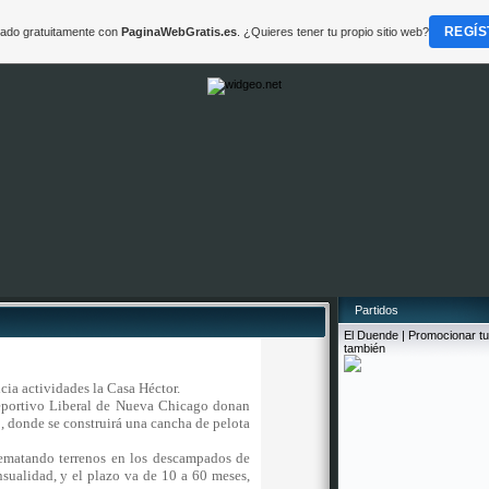
REGÍS
reado gratuitamente con
PaginaWebGratis.es
. ¿Quieres tener tu propio sitio web?
Partidos
El Duende
|
Promocionar tu
también
icia actividades la Casa Héctor.
eportivo Liberal de Nueva Chicago donan
o, donde se construirá una cancha de pelota
ematando terrenos en los descampados de
sualidad, y el plazo va de 10 a 60 meses,