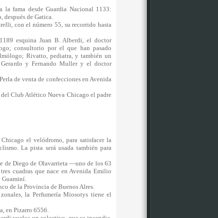
 a la fama desde Guardia Nacional 1133:
o, después de Gatica.
relli, con el número 55, su recorrido hasta
1189 esquina Juan B. Alberdi, el doctor
logo; consultorio por el que han pasado
lmólogo; Rivatto, pediatra, y también un
Gerardo y Fernando Muller y el doctor
Perla de venta de confecciones en Avenida
 del Club Atlético Nueva Chicago el padre
hicago el velódromo, para satisfacer la
clismo. La pista será usada también para
e de Diego de Olavarrieta —uno de los 63
tres cuadras que nace en Avenida Emilio
é y Guaminí.
anco de la Provincia de Buenos Alres.
onales, la Perfumería Miosotys tiene el
a, en Pizarro 6556.
rdi vuelca un colectivo, que se incendia.