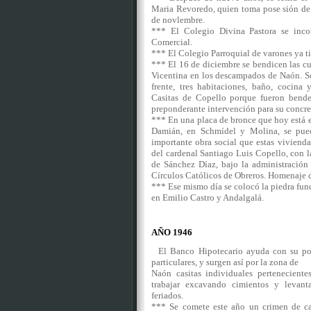
Maria Revoredo, quien toma pose sión de 
de novlembre.
*** El Colegio Divina Pastora se inco
Comercial.
*** El Colegio Parroquial de varones ya t
*** El 16 de diciembre se bendicen las cu
Vicentina en los descampados de Naón. Son
frente, tres habitaciones, baño, cocina
Casitas de Copello porque fueron bende
preponderante intervención para su conc
*** En una placa de bronce que hoy está 
Damián, en Schmídel y Molina, se pue
importante obra social que estas viviendas
del cardenal Santiago Luis Copello, con l
de Sánchez Díaz, bajo la administración
Círculos Católicos de Obreros. Homenaje 
*** Ese mismo día se colocó la piedra fu
en Emilio Castro y Andalgalá.
AÑO 1946
El Banco Hipotecario ayuda con su polít
particulares, y surgen así por la zona de
Naón casitas individuales perteneciente
trabajar excavando cimientos y levant
feriados.
*** Se comete este año un crimen de car