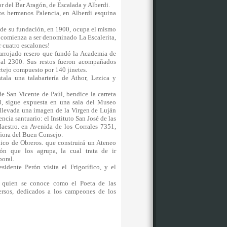
rior del Bar Aragón, de Escalada y Alberdi.
os hermanos Palencia, en Alberdi esquina
de su fundación, en 1900, ocupa el mismo
 comienza a ser denominado La Escalerita,
bir cuatro escalones!
 arrojado resero que fundó la Academia de
 al 2300. Sus restos fueron acompañados
ortejo compuesto por 140 jinetes.
ala una talabartería de Athor, Lezica y
de San Vicente de Paúl, bendice la carreta
, sigue expuesta en una sala del Museo
s llevada una imagen de la Virgen de Luján
encia santuario: el Instituto San José de las
estro. en Avenida de los Corrales 7351,
Señora del Buen Consejo.
lico de Obreros. que construirá un Ateneo
ón que los agrupa, la cual trata de ir
aboral.
idente Perón visita el Frigorífico, y el
quien se conoce como el Poeta de las
ersos, dedicados a los campeones de los